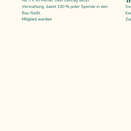
Tr
Ab 3 € im Monat. Dein Beitrag deckt
Verwaltung, damit 100 % jeder Spende in den
So
Bau fließt.
Ka
Mitglied werden
Zu