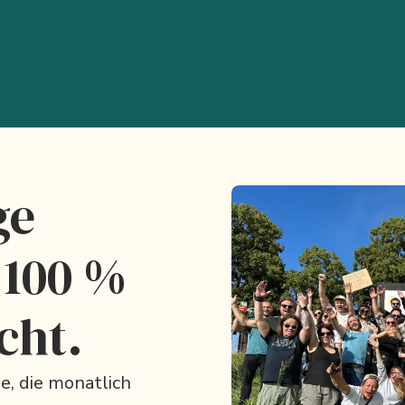
ge
 100 %
cht.
e, die monatlich