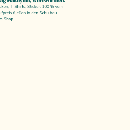
ag Makuyuni, wortwörtlich.
cken, T-Shirts, Sticker. 100 % vom
ufpreis fließen in den Schulbau.
m Shop