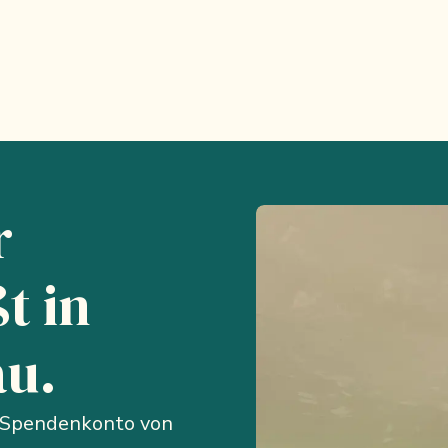
r
t in
au.
 Spendenkonto von