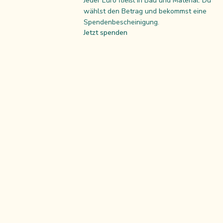
Jeder Euro fließt in Bau und Material. Du
wählst den Betrag und bekommst eine
Spendenbescheinigung.
Jetzt spenden